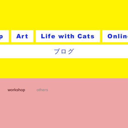
p
Art
Life with Cats
Onli
ブログ
workshop
others