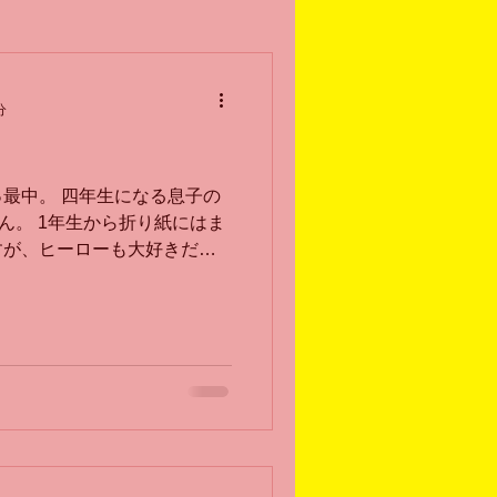
分
最中。 四年生になる息子の
せん。 1年生から折り紙にはま
すが、ヒーローも大好きだっ
BO」を見つけ、これはと思い購
を驚かせよう、と思っていま