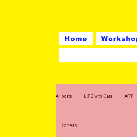
Home
Worksho
All posts
LIFE with Cats
ART
others