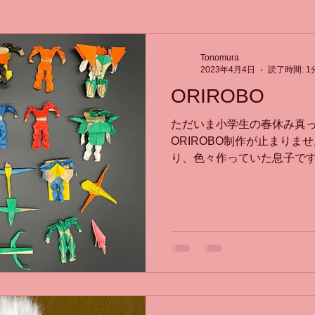
Tonomura
2023年4月4日
読了時間: 1
ORIROBO
ただいま小学生の春休み真っ
ORIROBO制作が止まりま
り、色々作っていた息子で
たので、本屋で「ORIRO
入。最初は私が作って息子
した。...